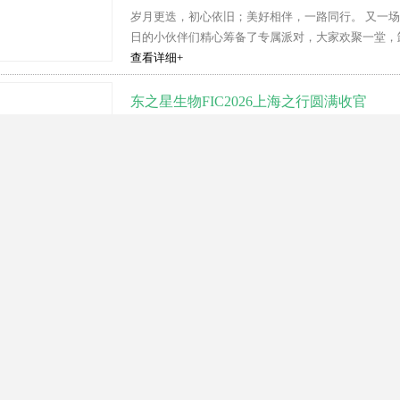
岁月更迭，初心依旧；美好相伴，一路同行。 又一
日的小伙伴们精心筹备了专属派对，大家欢聚一堂，卸
查看详细+
东之星生物FIC2026上海之行圆满收官
载誉而归，聚力前行 春潮涌动，共赴盛会。 为期三天的
查看详细+
展会直击｜东之星生物热度持续，诚邀参
展会第二天，河北东之星生物科技股份有限公司展位
度、韩国、日本、俄罗斯等国的国际商客，也有来自国
查看详细+