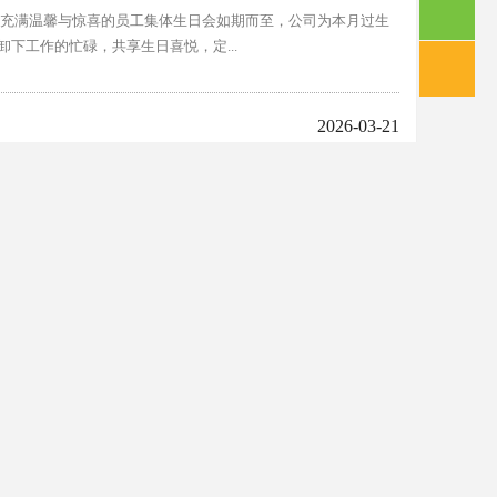
场充满温馨与惊喜的员工集体生日会如期而至，公司为本月过生
下工作的忙碌，共享生日喜悦，定...
2026-03-21
FIC2026中国国际食品添加剂和配料展览会...
观！
2026-03-20
热度持续攀升，国内外客商双向汇聚，既有来自墨西哥、印
内各省市的食品加工企业、贸易商...
1/29页 共170条
首页
下一页
尾页
跳转至
页