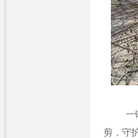
一锹
剪，守